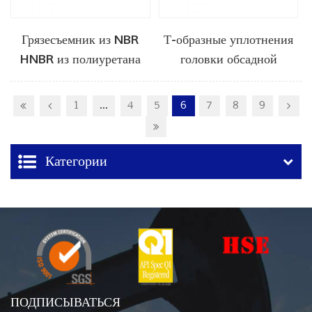
Грязесъемник из NBR
Т-образные уплотнения
HNBR из полиуретана
головки обсадной
колонны API6A
1
...
4
5
6
7
8
9
Категории
ПОДПИСЫВАТЬСЯ