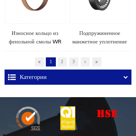
Износное кольцо из
Подпружиненное
фенольной смолы WR
манжетное уплотнение
из ПТФЭ
1
2
3
Категории