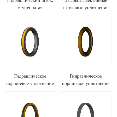
Гидравлический шток,
Высокоэффективные
ступенчатая
штоковые уплотнения
уплотнительная
для применения в
прокладка из ПТФЭ и
водородных системах.
SPNS.
Гидравлическое
Гидравлическое
поршневое уплотнение
поршневое уплотнение
PTFE SPGW
PTFE SPGO