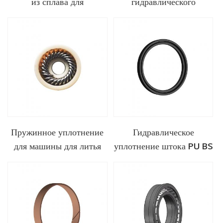
из сплава для
гидравлического
медицинского
цилиндра из ПТФЭ
оборудования
Пружинное уплотнение
Гидравлическое
для машины для литья
уплотнение штока PU BS
клея-расплава