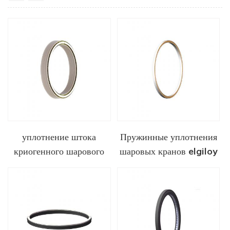
уплотнение штока
Пружинные уплотнения
криогенного шарового
шаровых кранов elgiloy
крана
для криогенных
применений