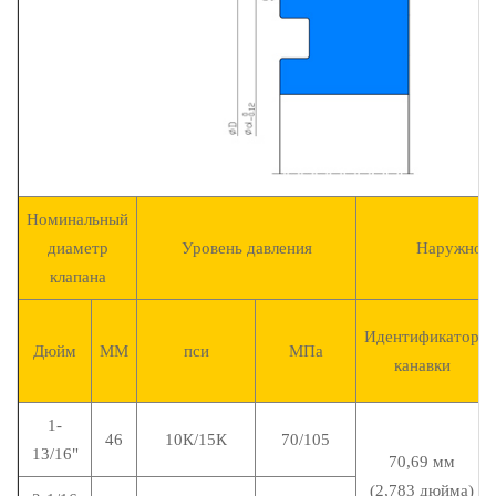
Номинальный
диаметр
Уровень давления
Наружное 
клапана
Идентификатор
Дюйм
ММ
пси
МПа
канавки
1-
46
10К/15К
70/105
13/16"
70,69 мм
(2,783 дюйма)