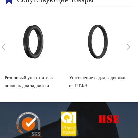
Резиновый уплотнитель
Уплотнение седла задвижки
U-
полипак для задвижки
из ПТФЭ
шт