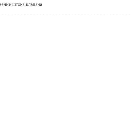
нение штока клапана
из ПТФЭ