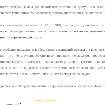
плотнительные кольца для молотковых соединений доступны в разли
ствовать конкретным требованиям к производительности в ваших сложны
ные материалы включают NBR,, HNBR, витон., в дополнение к 
ствующие выдавливанию, могут быть усилены в
латунные уплотнени
ения из нержавеющей стали
.
п особенно подходит для абразивных соединений высокого давления (
ений. эта конструкция обеспечивает прочное, неразъемное торцев
иняется к трубы в мастерской. эпоксидный резьбовой герметик использ
ована от линии жидкости, гладкие отверстия обеспечивают минимал
ние кислоты, песок, цемент или химикаты вокруг конца трубы.
дуемые услуги: цементирование, гидроразрыв пласта, кислотная обработ
преимущества: