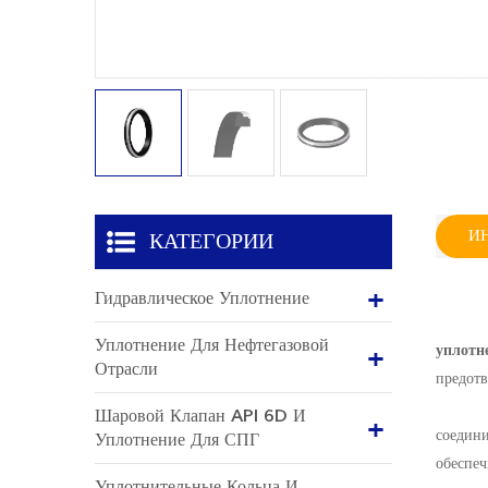
И
КАТЕГОРИИ
Гидравлическое Уплотнение
Уплотнение Для Нефтегазовой
уплотн
Отрасли
предотв
Шаровой Клапан API 6D И
соедини
Уплотнение Для СПГ
обеспеч
Уплотнительные Кольца И