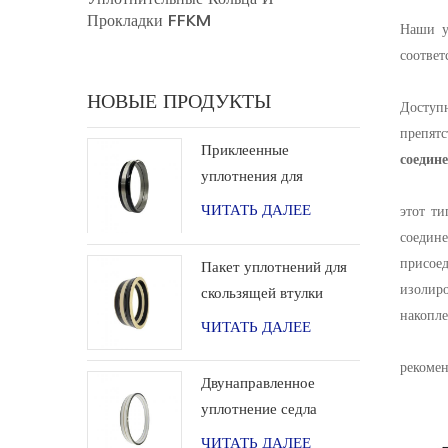
Прокладки FFKM
Наши у
соответ
НОВЫЕ ПРОДУКТЫ
Доступ
препят
Приклеенные
соедин
уплотнения для
инструментов
ЧИТАТЬ ДАЛЕЕ
этот ти
заканчивания
соедин
присоед
Пакет уплотнений для
изолир
скользящей втулки
накопле
скважинного
ЧИТАТЬ ДАЛЕЕ
инструмента
рекомен
Двунаправленное
уплотнение седла
шарового клапана
ЧИТАТЬ ДАЛЕЕ