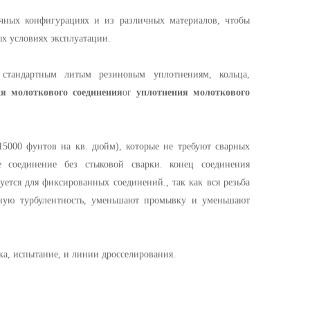
чных конфигурациях и из различных материалов, чтобы
х условиях эксплуатации.
стандартным литым резиновым уплотнениям, кольца,
я молоткового соединения
or
уплотнения молоткового
15000 фунтов на кв. дюйм), которые не требуют сварных
ое соединение без стыковой сварки. конец соединения
уется для фиксированных соединений., так как вся резьба
ьную турбулентность, уменьшают промывку и уменьшают
ка, испытание, и линии дросселирования.