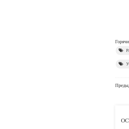
Горячи
Р
У
Преды
ОС