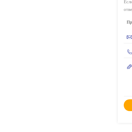
Если
отве
Пр