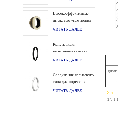
высокого давления
Высокоэффективные
штоковые уплотнения
для применения в
ЧИТАТЬ ДАЛЕЕ
водородных системах.
Конструкция
уплотнения канавки
типа «ласточкин хвост»
ЧИТАТЬ ДАЛЕЕ
для обсадной колонны
диапа
Соединения кольцевого
типа для опрессовки
-
арматуры
ЧИТАТЬ ДАЛЕЕ
Si
я:
1”, 1-